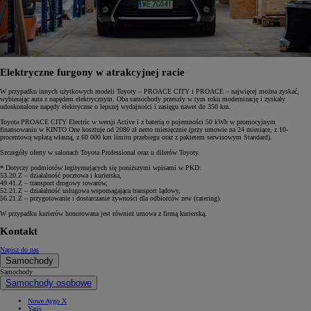
Elektryczne furgony w atrakcyjnej racie
W przypadku innych użytkowych modeli Toyoty – PROACE CITY i PROACE – najwięcej można zyskać,
wybierając auta z napędem elektrycznym. Oba samochody przeszły w tym roku modernizację i zyskały
udoskonalone napędy elektryczne o lepszej wydajności i zasięgu nawet do 350 km.
Toyota PROACE CITY Electric w wersji Active i z baterią o pojemności 50 kWh w promocyjnym
finansowaniu w KINTO One kosztuje od 2080 zł netto miesięcznie (przy umowie na 24 miesiące, z 10-
procentową wpłatą własną, z 60 000 km limitu przebiegu oraz z pakietem serwisowym Standard).
Szczegóły oferty w salonach Toyota Professional oraz u dilerów Toyoty.
* Dotyczy podmiotów legitymujących się poniższymi wpisami w PKD:
53.20.Z – działalność pocztowa i kurierska,
49.41.Z – transport drogowy towarów,
52.21.Z – działalność usługowa wspomagająca transport lądowy,
56.21.Z – przygotowanie i dostarczanie żywności dla odbiorców zew (catering).
W przypadku kurierów honorowana jest również umowa z firmą kurierską.
Kontakt
Napisz do nas
Samochody
Samochody
Samochody osobowe
Nowe Aygo X
Yaris