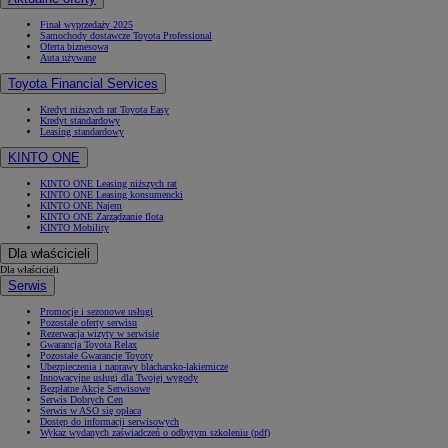
Finał wyprzedaży 2025
Samochody dostawcze Toyota Professional
Oferta biznesowa
Auta używane
Toyota Financial Services
Kredyt niższych rat Toyota Easy
Kredyt standardowy
Leasing standardowy
KINTO ONE
KINTO ONE Leasing niższych rat
KINTO ONE Leasing konsumencki
KINTO ONE Najem
KINTO ONE Zarządzanie flotą
KINTO Mobility
Dla właścicieli
Dla właścicieli
Serwis
Promocje i sezonowe usługi
Pozostałe oferty serwisu
Rezerwacja wizyty w serwisie
Gwarancja Toyota Relax
Pozostałe Gwarancje Toyoty
Ubezpieczenia i naprawy blacharsko-lakiernicze
Innowacyjne usługi dla Twojej wygody
Bezpłatne Akcje Serwisowe
Serwis Dobrych Cen
Serwis w ASO się opłaca
Dostęp do informacji serwisowych
Wykaz wydanych zaświadczeń o odbytym szkoleniu (pdf)