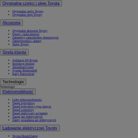
Oryginalne części i oleje Toyota
Oryginalne części Toyoty
Oryginalne oleje Toyoty
Akcesoria
Oryginalne akcesoria Toyoty
Opony i koła zimowe
Zabudowy samochodów dostawczych
Zabezpieczenia i alarmy
Sklep Toyoty
Strefa klienta
Aplikacja MyToyota
Instrukcje obsługi
Aktualizacja map
System Bluetooth®
Karty Ratownicze
Technologie
Technologie
Elektromobilność
Lider elektromobilności
Napęd hybrydowy
Napęd hybrydowy typu plug-in
Napęd wodorowy
Napęd elektryczny na baterię
Zasięg aut elektrycznych
Zalety posiadania aut elektrycznych
Ładowanie elektrycznej Toyoty
Toyota HomeCharge