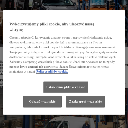
Wykorzystujemy pliki cookie, aby ulepszyć naszą
witrynę
Chcemy ułatwić Ci korzystanie z naszej strony i usprawnić świadczenie usług,
dlatego wykorzystujemy pliki cookie, które są umieszczane na Twoim
komputerze, telefonie komórkowym lub tablecie. Pomagają one nam zrozumieć
Toyota przygotowała wyjątkową ofertę dla firm transportowych, kurierskich i cateringowych*.
Twoje potrzeby i ulepszać funkcjonalność naszej witryny. Są wykorzystywane do
Obejmuje ona specjalne rabaty oraz niskie miesięczne raty w Leasingu KINTO One. Atrakcyjne
warunki dotyczą modeli PROACE CITY, PROACE i PROACE MAX z silnikami spalinowymi i
dostarczania usług i narzędzi osób trzecich, a także służą do celów reklamowych.
elektrycznymi.
Na rynku debiutują zmodernizowane modele PROACE CITY i PROACE, a także największy samochód
Zalecamy akceptację wszystkich plików cookie. Jeżeli nie wyrażasz na to zgody,
dostawczy w gamie Toyoty – PROACE MAX. W związku z tym marka przygotowała atrakcyjną ofertę dla firm
możesz łatwo zmienić ich ustawienia. Szczegółowe informacje na ten temat
przewozowych świadczących usługi transportu osób, kurierskie lub cateringowe. Dotyczy ona wszystkich
modeli z rodziny PROACE w wersjach van – zarówno z silnikami spalinowymi, jak i z napędem
znajdziesz w naszej
Polityce plików cookie.
elektrycznym.
Klienci mogą wybrać dowolną konfigurację auta, a także wyposażyć swój pojazd w oferowaną przez Toyotę
zabudowę. Kontrakty zawierane są na okres od 24 do 48 miesięcy z limitem przebiegu od 15 000 do 200 000
km oraz z pakietem serwisowym.
Ustawienia plików cookie
Odrzuć wszystkie
Zaakceptuj wszystkie