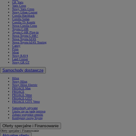
GR Yaris
Yaris Cross
Nowy Yaris Cross
Nowy Urban Cruiser
Corolla Hatchback
Corolla Sedan
Corolla TS Kombi
Nowa Corolla Cross
Toyota C-HR
Toyota C-HR Plug-in
Nowa Toyota C-HR+
Nowa Toyota bZ4X
Nowa Toyota bZ4X Touring
Camry
Prius
Mirai
Nowy RAV4
Land Cruiser
Nowy GR GT
Samochody dostawcze
Hilux
Nowy Hilux
Nowy Hilux Electric
PROACE Max
PROACE
PROACE Verso
PROACE CITY
PROACE CITY Verso
Samochody używane
Umów się na jazdę testową
Zobacz wszystkie cenniki
Konfiguruj swoją Toyotę
Oferty specjalne i Finansowanie
Oferty specjalne i Finansowanie
Aktualne oferty