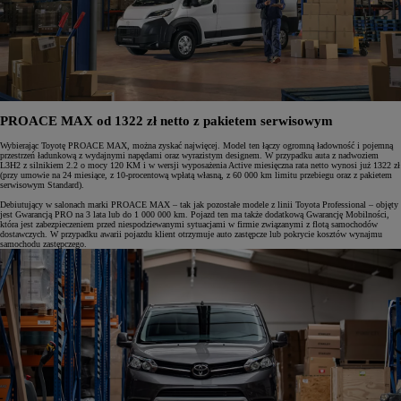
PROACE MAX od 1322 zł netto z pakietem serwisowym
Wybierając Toyotę PROACE MAX, można zyskać najwięcej. Model ten łączy ogromną ładowność i pojemną
przestrzeń ładunkową z wydajnymi napędami oraz wyrazistym designem. W przypadku auta z nadwoziem
L3H2 z silnikiem 2.2 o mocy 120 KM i w wersji wyposażenia Active miesięczna rata netto wynosi już 1322 zł
(przy umowie na 24 miesiące, z 10-procentową wpłatą własną, z 60 000 km limitu przebiegu oraz z pakietem
serwisowym Standard).
Debiutujący w salonach marki PROACE MAX – tak jak pozostałe modele z linii Toyota Professional – objęty
jest Gwarancją PRO na 3 lata lub do 1 000 000 km. Pojazd ten ma także dodatkową Gwarancję Mobilności,
która jest zabezpieczeniem przed niespodziewanymi sytuacjami w firmie związanymi z flotą samochodów
dostawczych. W przypadku awarii pojazdu klient otrzymuje auto zastępcze lub pokrycie kosztów wynajmu
samochodu zastępczego.