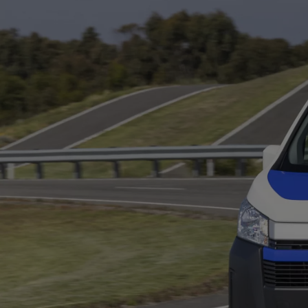
Od
105 300 zł
Corolla Hatchback
HYBRID