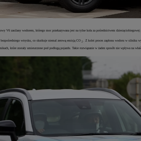
wy V6 zasilany wodorem, którego moc przekazywana jest na tylne koła za pośrednictwem dziesięciobiegowej 
u bezpośredniego wtrysku, co skutkuje niemal zerową emisją CO
. Z kolei proces zapłonu wodoru w silniku w
2
ikach, które zostały umieszczone pod podłogą pojazdu. Takie rozwiązanie w żaden sposób nie wpływa na właś