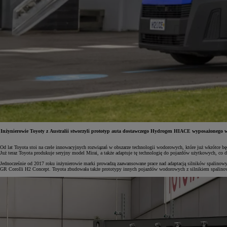
Inżynierowie Toyoty z Australii stworzyli prototyp auta dostawczego Hydrogen HIACE wyposażonego w
Od lat Toyota stoi na czele innowacyjnych rozwiązań w obszarze technologii wodorowych, które już wkrótce 
Już teraz Toyota produkuje seryjny model Mirai, a także adaptuje tę technologię do pojazdów użytkowych, c
Od
81 900 zł
Jednocześnie od 2017 roku inżynierowie marki prowadzą zaawansowane prace nad adaptacją silników spalinowyc
GR Corolli H2 Concept. Toyota zbudowała także prototypy innych pojazdów wodorowych z silnikiem spalino
Yaris Cross
HYBRID