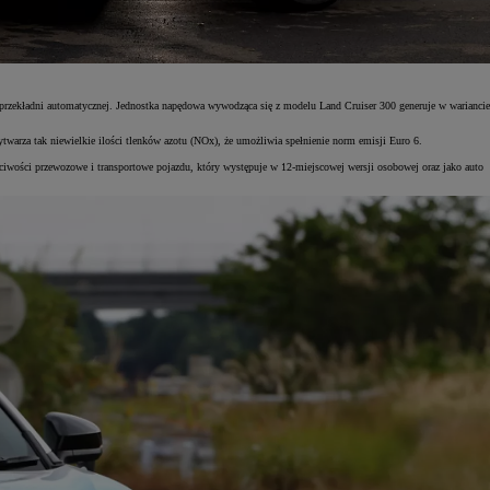
przekładni automatycznej. Jednostka napędowa wywodząca się z modelu Land Cruiser 300 generuje w wariancie
ytwarza tak niewielkie ilości tlenków azotu (NOx), że umożliwia spełnienie norm emisji Euro 6.
ciwości przewozowe i transportowe pojazdu, który występuje w 12-miejscowej wersji osobowej oraz jako auto