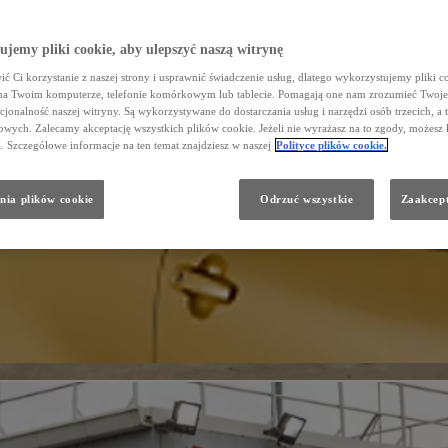
jemy pliki cookie, aby ulepszyć naszą witrynę
ć Ci korzystanie z naszej strony i usprawnić świadczenie usług, dlatego wykorzystujemy pliki co
na Twoim komputerze, telefonie komórkowym lub tablecie. Pomagają one nam zrozumieć Twoje 
cjonalność naszej witryny. Są wykorzystywane do dostarczania usług i narzędzi osób trzecich, a 
wych. Zalecamy akceptację wszystkich plików cookie. Jeżeli nie wyrażasz na to zgody, możesz 
a. Szczegółowe informacje na ten temat znajdziesz w naszej
Polityce plików cookie.
nia plików cookie
Odrzuć wszystkie
Zaakcept