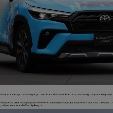
siębiorcy w normalnym ruchu drogowym w okolicach Melbourne. Uczestnicy pilotażowego programu będą mogli 
ótce testowane przez lokalnych przedsiębiorców w normalnych warunkach drogowych w okolicach Melbourne. 
ekty użytkowania samochodów użytkowych.