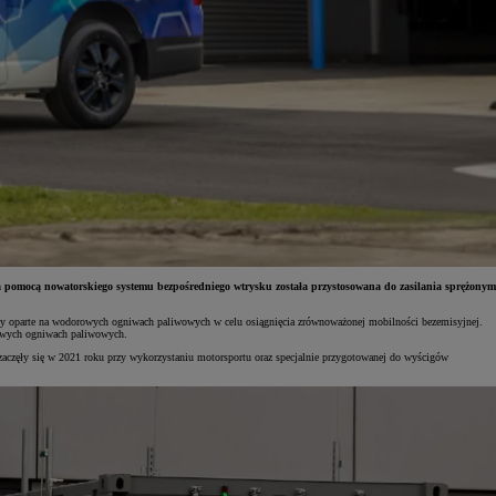
a pomocą nowatorskiego systemu bezpośredniego wtrysku została przystosowana do zasilania sprężonym
pędy oparte na wodorowych ogniwach paliwowych w celu osiągnięcia zrównoważonej mobilności bezemisyjnej.
orowych ogniwach paliwowych.
 zaczęły się w 2021 roku przy wykorzystaniu motorsportu oraz specjalnie przygotowanej do wyścigów