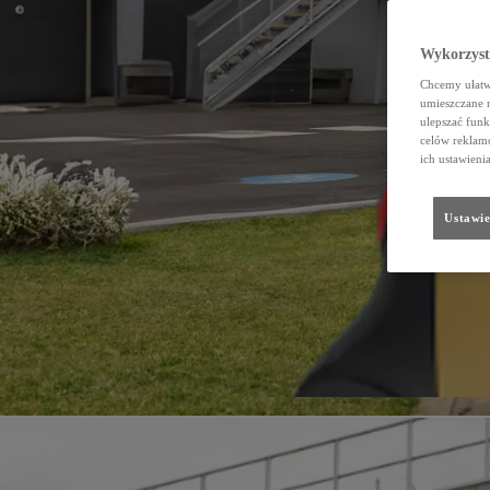
Wykorzystu
Chcemy ułatwi
umieszczane 
ulepszać funk
celów reklamo
ich ustawieni
Ustawie