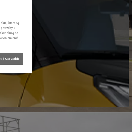
okie, które są
potrzeby i
także służą do
łatwo zmienić
uj wszystkie