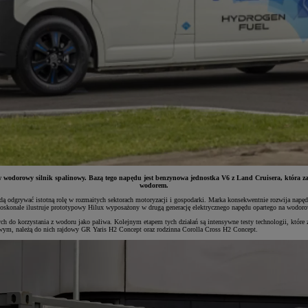
 wodorowy silnik spalinowy. Bazą tego napędu jest benzynowa jednostka V6 z Land Cruisera, która z
wodorem.
będą odgrywać istotną rolę w rozmaitych sektorach motoryzacji i gospodarki. Marka konsekwentnie rozwija na
o doskonale ilustruje prototypowy Hilux wyposażony w drugą generację elektrycznego napędu opartego na wod
h do korzystania z wodoru jako paliwa. Kolejnym etapem tych działań są intensywne testy technologii, które
wym, należą do nich rajdowy GR Yaris H2 Concept oraz rodzinna Corolla Cross H2 Concept.