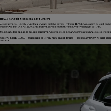
HIACE na wodór z silnikiem z Land Cruisera
Zespół inżynierów Toyoty w Australii stworzył prototyp Toyoty Hydrogen HIACE wyposażony w silnik spalino
wodorowym moc 163 KM (120 kW) z maksymalnym momentem obrotowym wynoszącym 354 Nm.
Modyfikacja tego silnika do zasilania sprężonym wodorem opiera się na wykorzystaniu nowatorskiego system
Wodór w modelu HIACE – analogicznie do Toyoty Mirai drugiej generacji – jest magazynowany w trzech zbiorn
dostawcze.