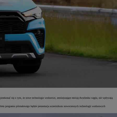
przekonać się o tym, że nowe technologie wodorowe, zmniejszające emisję dwutlenku węgla, nie wpływają
Celem programu pilotażowego będzie prezentacja uczestnikom nowoczesnych technologii wodorowych