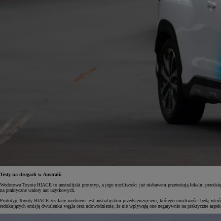
Testy na drogach w Australii
Wodorowa Toyota HIACE to australijski prototyp, a jego możliwości już niebawem przetestują lokalni przed
na praktyczne walory aut użytkowych.
Prototyp Toyoty HIACE zasilany wodorem jest australijskim przedsięwzięciem, którego możliwości będą wkr
redukujących emisję dwutlenku węgla oraz udowodnienie, że nie wpływają one negatywnie na praktyczne asp