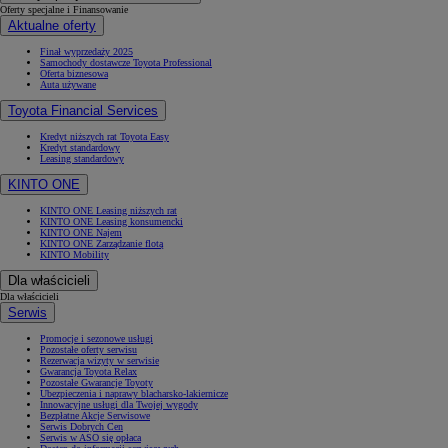
Oferty specjalne i Finansowanie
Aktualne oferty
Finał wyprzedaży 2025
Samochody dostawcze Toyota Professional
Oferta biznesowa
Auta używane
Toyota Financial Services
Kredyt niższych rat Toyota Easy
Kredyt standardowy
Leasing standardowy
KINTO ONE
KINTO ONE Leasing niższych rat
KINTO ONE Leasing konsumencki
KINTO ONE Najem
KINTO ONE Zarządzanie flotą
KINTO Mobility
Dla właścicieli
Dla właścicieli
Serwis
Promocje i sezonowe usługi
Pozostałe oferty serwisu
Rezerwacja wizyty w serwisie
Gwarancja Toyota Relax
Pozostałe Gwarancje Toyoty
Ubezpieczenia i naprawy blacharsko-lakiernicze
Innowacyjne usługi dla Twojej wygody
Bezpłatne Akcje Serwisowe
Serwis Dobrych Cen
Serwis w ASO się opłaca