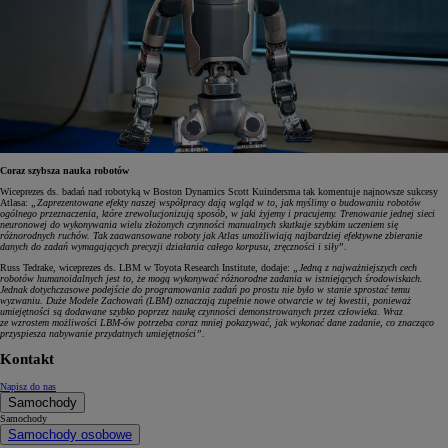
Coraz szybsza nauka robotów
Wiceprezes ds. badań nad robotyką w Boston Dynamics Scott Kuindersma tak komentuje najnowsze sukcesy
Atlasa:
„Zaprezentowane efekty naszej współpracy dają wgląd w to, jak myślimy o budowaniu robotów
ogólnego przeznaczenia, które zrewolucjonizują sposób, w jaki żyjemy i pracujemy. Trenowanie jednej sieci
neuronowej do wykonywania wielu złożonych czynności manualnych skutkuje szybkim uczeniem się
różnorodnych ruchów. Tak zaawansowane roboty jak Atlas umożliwiają najbardziej efektywne zbieranie
danych do zadań wymagających precyzji działania całego korpusu, zręczności i siły”.
Russ Tedrake, wiceprezes ds. LBM w Toyota Research Institute, dodaje:
„Jedną z najważniejszych cech
robotów humanoidalnych jest to, że mogą wykonywać różnorodne zadania w istniejących środowiskach.
Jednak dotychczasowe podejście do programowania zadań po prostu nie było w stanie sprostać temu
wyzwaniu. Duże Modele Zachowań (LBM) oznaczają zupełnie nowe otwarcie w tej kwestii, ponieważ
umiejętności są dodawane szybko poprzez naukę czynności demonstrowanych przez człowieka. Wraz
ze wzrostem możliwości LBM-ów potrzeba coraz mniej pokazywać, jak wykonać dane zadanie, co znacząco
przyspiesza nabywanie przydatnych umiejętności”.
Kontakt
Napisz do nas
Samochody
Samochody
Samochody osobowe