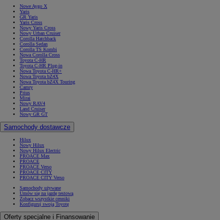
Nowe Aygo X
Yaris
GR Yaris
Yaris Cross
Nowy Yaris Cross
Nowy Urban Cruiser
Corolla Hatchback
Corolla Sedan
Corolla TS Kombi
Nowa Corolla Cross
Toyota C-HR
Toyota C-HR Plug-in
Nowa Toyota C-HR+
Nowa Toyota bZ4X
Nowa Toyota bZ4X Touring
Camry
Prius
Mirai
Nowy RAV4
Land Cruiser
Nowy GR GT
Samochody dostawcze
Hilux
Nowy Hilux
Nowy Hilux Electric
PROACE Max
PROACE
PROACE Verso
PROACE CITY
PROACE CITY Verso
Samochody używane
Umów się na jazdę testową
Zobacz wszystkie cenniki
Konfiguruj swoją Toyotę
Oferty specjalne i Finansowanie