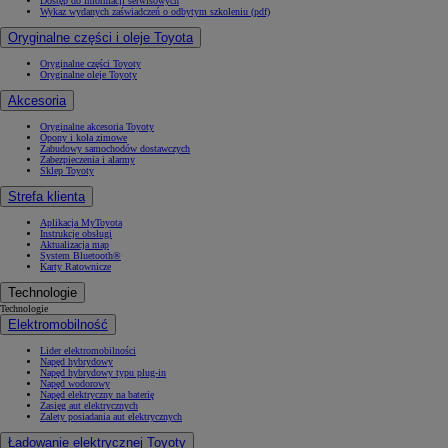
Dostęp do informacji serwisowych
Wykaz wydanych zaświadczeń o odbytym szkoleniu (pdf)
Oryginalne części i oleje Toyota
Oryginalne części Toyoty
Oryginalne oleje Toyoty
Akcesoria
Oryginalne akcesoria Toyoty
Opony i koła zimowe
Zabudowy samochodów dostawczych
Zabezpieczenia i alarmy
Sklep Toyoty
Strefa klienta
Aplikacja MyToyota
Instrukcje obsługi
Aktualizacja map
System Bluetooth®
Karty Ratownicze
Technologie
Technologie
Elektromobilność
Lider elektromobilności
Napęd hybrydowy
Napęd hybrydowy typu plug-in
Napęd wodorowy
Napęd elektryczny na baterię
Zasięg aut elektrycznych
Zalety posiadania aut elektrycznych
Ładowanie elektrycznej Toyoty