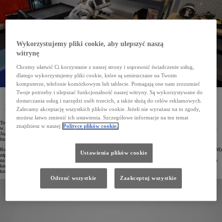
Wykorzystujemy pliki cookie, aby ulepszyć naszą
witrynę
Chcemy ułatwić Ci korzystanie z naszej strony i usprawnić świadczenie usług,
dlatego wykorzystujemy pliki cookie, które są umieszczane na Twoim
komputerze, telefonie komórkowym lub tablecie. Pomagają one nam zrozumieć
Twoje potrzeby i ulepszać funkcjonalność naszej witryny. Są wykorzystywane do
Toyota Research Institute (TRI) wraz z Boston Dynamics ogłosiły najnowsze osiągnięcia w rozwoju
dostarczania usług i narzędzi osób trzecich, a także służą do celów reklamowych.
humanoidalnego robota Atlas. Dzięki zastosowaniu sztucznej inteligencji maszyna potrafi teraz
jednocześnie poruszać się i realizować złożone zadania manualne. Co więcej, wprowadzanie nowych
Zalecamy akceptację wszystkich plików cookie. Jeżeli nie wyrażasz na to zgody,
umiejętności odbywa się sprawnie i nie wymaga pisania dodatkowego kodu.
możesz łatwo zmienić ich ustawienia. Szczegółowe informacje na ten temat
Toyota Research Institute (TRI), uznawany za światowego lidera w dziedzinie sztucznej inteligencji,
znajdziesz w naszej
Polityce plików cookie.
w październiku 2024 roku nawiązał bliższą współpracę z Boston Dynamics, pionierem w dziedzinie robotyki.
Już niespełna dziesięć miesięcy później obie organizacje poinformowały o istotnych postępach w rozwoju
humanoidalnego robota.
Robot Atlas firmy Boston Dynamics korzystający z opracowanych przez TRI Dużych Modeli Zachowań (LBM)
Ustawienia plików cookie
zaprezentował nowe możliwości, łącząc poruszanie się, precyzyjne działania manualne i bieżące reagowanie
na otoczenie. W przeciwieństwie do poprzedniej generacji nauka nowych umiejętności nie wymagała ręcznego
kodowania. Dzięki zastosowaniu LBM Atlas błyskawicznie adaptuje się do nowych zadań, eliminując
konieczność pisania dodatkowych linijek kodu.
Odrzuć wszystkie
Zaakceptuj wszystkie