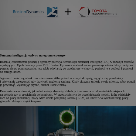
Sztuczna inteligencja wpływa na ogromne postępy
Badania jednoznacznie pokazują ogromny potencjał technologii sztucznej inteligencji (AI) w rozwoju robotów
asystujących. Opublikowany przez TRI i Boston Dynamics materiał wideo prezentuje robota, który nie tylko
porusza się po pomieszczeniu, lecz także schyla się po przedmioty w skrzyni, podnosi je z podłogi i przenosi
do dużego kosza.
Jego możliwości są jednak znacznie szersze. Atlas potrafi otworzyć skrzynię, wyjąć z niej przedmioty
i adekwatnie zareagować, gdy drzwiczki nagle się zamkną. Kiedy skrzynia zmienia swoje miejsce, robot potrafi
ją przysunąć, wykonując płynne, niemal ludzkie ruchy.
Demonstrowano również, jak robot sortuje elementy, składa je i umieszcza w odpowiednich miejscach
na półkach czy w specjalnych pojemnikach. W przeciwieństwie do wcześniejszych modeli, które oddzielały
ruch od pracy manualnej, nowy Atlas działa pod pełną kontrolą LBM, co umożliwia synchronizację pracy
górnych i dolnych części korpusu.