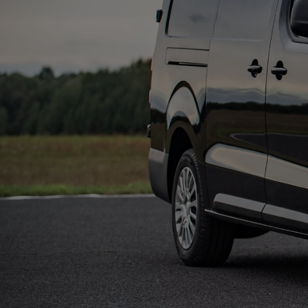
Od
105 300 zł
Corolla Hatchback
HYBRID