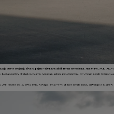
kazje cenowe obejmują również pojazdy użytkowe z linii Toyota Professional. Modele PROACE, PROACE 
u. Liczba pojazdów objętych specjalnymi warunkami zakupu jest ograniczona, ale wybrane modele dostępne są
24 kosztuje od 102 900 zł netto. Najwięcej, bo aż 40 tys. zł netto, można zyskać, decydując się na auto