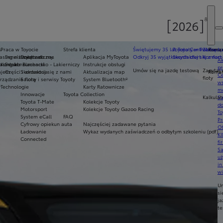
s
Praca w Toyocie
Strefa klienta
Świętujemy 35 lat Toyoty w Polsce
Toyota Central Europ
Zarządza
Roman
sing niższych rat
Serwis mechaniczny
Dołącz do nas
Aplikacja MyToyota
Odkryj 35 wyjątkowych ofert
Skontaktuj się z nam
Komfort 
Ak
asing konsumencki
Kontakt
Serwis Blacharsko - Lakierniczy
Instrukcje obsługi
pr
Umów się na jazdę testową
Zapytaj 
ajem
Części i akcesoria
Skontaktuj się z nami
Aktualizacja map
Roman
Ce
floty
ządzanie flotą
Salony i serwisy Toyoty
System Bluetooth®
ws
y
Technologie
Karty Ratownicze
mo
Innowacje
Toyota Collection
Kalkulat
S
Toyota T-Mate
Kolekcje Toyoty
do
Motorsport
Kolekcje Toyoty Gazoo Racing
To
System eCall
FAQ
Pr
Cyfrowy opiekun auta
Najczęściej zadawane pytania
Of
Ładowanie
Wykaz wydanych zaświadczeń o odbytym szkoleniu (pdf)
KI
Connected
fi
S
u
in
w
U
si
ja
te