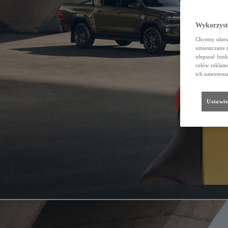
Wykorzystu
Chcemy ułatwi
umieszczane 
ulepszać funk
celów reklamo
ich ustawieni
Ustawie