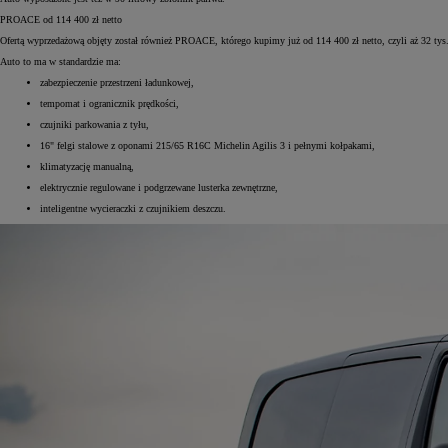
PROACE od 114 400 zł netto
Ofertą wyprzedażową objęty został również PROACE, którego kupimy już od 114 400 zł netto, czyli aż 32 ty
Auto to ma w standardzie ma:
zabezpieczenie przestrzeni ładunkowej,
tempomat i ogranicznik prędkości,
czujniki parkowania z tyłu,
16" felgi stalowe z oponami 215/65 R16C Michelin Agilis 3 i pełnymi kołpakami,
klimatyzację manualną,
elektrycznie regulowane i podgrzewane lusterka zewnętrzne,
inteligentne wycieraczki z czujnikiem deszczu.