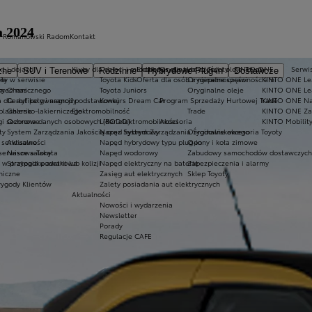
a 2024
a Romanowski Radom
Kontakt
t i dojazd
Kluby dla dzieci i młodzieży
Ekobonus dla hybryd Toyoty
Oryginalne części i oleje Toyoty
KINTO ONE
Serwi
zne
SUV i Terenowe
Rodzinne
Hybrydowe Plug-in
Dostawcze
ty w serwisie
ie
Toyota Kids
Oferta dla osób z niepełnosprawnościami
Oryginalne części
KINTO ONE Lea
sy
 mechanicznego
O nas
Toyota Juniors
Oryginalne oleje
KINTO ONE Le
a dla aut po gwarancji podstawowej
Certyfikaty i nagrody
Konkurs Dream Car
Program Sprzedaży Hurtowej Trade
KINTO ONE N
blacharsko-lakierniczego
Galeria
Elektromobilność
Trade
KINTO ONE Zar
ugi sezonowe
Ochrona danych osobowych (RODO)
Lider elektromobilności
Akcesoria
KINTO Mobilit
ty
System Zarządzania Jakością oraz System Zarządzania Środowiskowego
Napęd hybrydowy
Oryginalne akcesoria Toyoty
e serwisowe
Aktualności
Napęd hybrydowy typu plug-in
Opony i koła zimowe
 serwisowa Takata
Nasze salony
Napęd wodorowy
Zabudowy samochodów dostawczych
 przypadku awarii lub kolizji
Strategia podatkowa
Napęd elektryczny na baterię
Zabezpieczenia i alarmy
niczne
Zasięg aut elektrycznych
Sklep Toyoty
wygody Klientów
Zalety posiadania aut elektrycznych
Aktualności
Nowości i wydarzenia
Newsletter
Porady
Regulacje CAFE