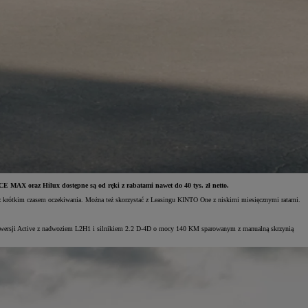
MAX oraz Hilux dostępne są od ręki z rabatami nawet do 40 tys. zł netto.
 z krótkim czasem oczekiwania. Można też skorzystać z Leasingu KINTO One z niskimi miesięcznymi ratami.
 w wersji Active z nadwoziem L2H1 i silnikiem 2.2 D-4D o mocy 140 KM sparowanym z manualną skrzynią