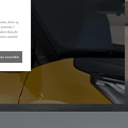
okie, które są
potrzeby i
także służą do
łatwo zmienić
uj wszystkie