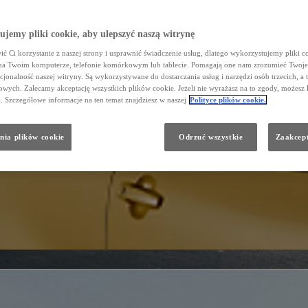
jemy pliki cookie, aby ulepszyć naszą witrynę
ć Ci korzystanie z naszej strony i usprawnić świadczenie usług, dlatego wykorzystujemy pliki co
na Twoim komputerze, telefonie komórkowym lub tablecie. Pomagają one nam zrozumieć Twoje 
cjonalność naszej witryny. Są wykorzystywane do dostarczania usług i narzędzi osób trzecich, a 
wych. Zalecamy akceptację wszystkich plików cookie. Jeżeli nie wyrażasz na to zgody, możesz 
a. Szczegółowe informacje na ten temat znajdziesz w naszej
Polityce plików cookie.
nia plików cookie
Odrzuć wszystkie
Zaakcept