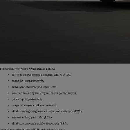
Standardem w tej wersji wyposażenia są m.in.:
15" felgi stalowe srebrne z oponami 215/70 R15C,
podwójna kanapa pasażerów,
drzwi tylne otwierane pod kątem 180°.
kamera cofania z dynamicznymi liniami pomocniczymi,
tylne czujniki parkowania,
tempomat z ogranicznikiem prędkości,
układ wczesnego reagowania w razie ryzyka zderzenia (PCS),
asystent zmiany pasa ruchu (LCA),
układ rozpoznawania znaków drogowych (RSA).
Auto wyposażone jest też w 90-litrowy zbiornik paliwa.