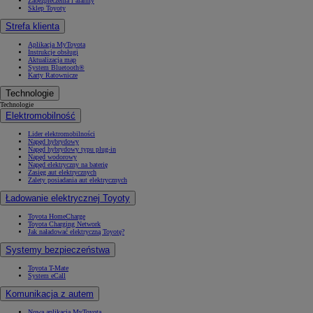
Zabezpieczenia i alarmy
Sklep Toyoty
Strefa klienta
Aplikacja MyToyota
Instrukcje obsługi
Aktualizacja map
System Bluetooth®
Karty Ratownicze
Technologie
Technologie
Elektromobilność
Lider elektromobilności
Napęd hybrydowy
Napęd hybrydowy typu plug-in
Napęd wodorowy
Napęd elektryczny na baterię
Zasięg aut elektrycznych
Zalety posiadania aut elektrycznych
Ładowanie elektrycznej Toyoty
Toyota HomeCharge
Toyota Charging Network
Jak naładować elektryczną Toyotę?
Systemy bezpieczeństwa
Toyota T-Mate
System eCall
Komunikacja z autem
Nowa aplikacja MyToyota