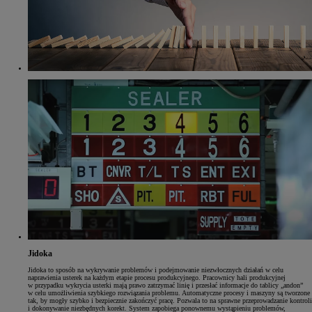
Jidoka
Jidoka to sposób na wykrywanie problemów i podejmowanie niezwłocznych działań w celu
naprawienia usterek na każdym etapie procesu produkcyjnego. Pracownicy hali produkcyjnej
w przypadku wykrycia usterki mają prawo zatrzymać linię i przesłać informacje do tablicy „andon”
w celu umożliwienia szybkiego rozwiązania problemu. Automatyczne procesy i maszyny są tworzone
tak, by mogły szybko i bezpiecznie zakończyć pracę. Pozwala to na sprawne przeprowadzanie kontroli
i dokonywanie niezbędnych korekt. System zapobiega ponownemu wystąpieniu problemów,