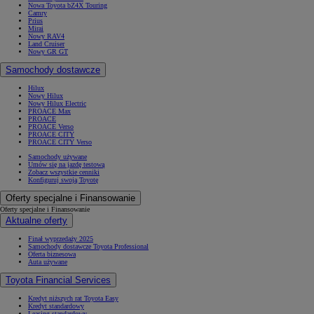
Nowa Toyota bZ4X Touring
Camry
Prius
Mirai
Nowy RAV4
Land Cruiser
Nowy GR GT
Samochody dostawcze
Hilux
Nowy Hilux
Nowy Hilux Electric
PROACE Max
PROACE
PROACE Verso
PROACE CITY
PROACE CITY Verso
Samochody używane
Umów się na jazdę testową
Zobacz wszystkie cenniki
Konfiguruj swoją Toyotę
Oferty specjalne i Finansowanie
Oferty specjalne i Finansowanie
Aktualne oferty
Finał wyprzedaży 2025
Samochody dostawcze Toyota Professional
Oferta biznesowa
Auta używane
Toyota Financial Services
Kredyt niższych rat Toyota Easy
Kredyt standardowy
Leasing standardowy