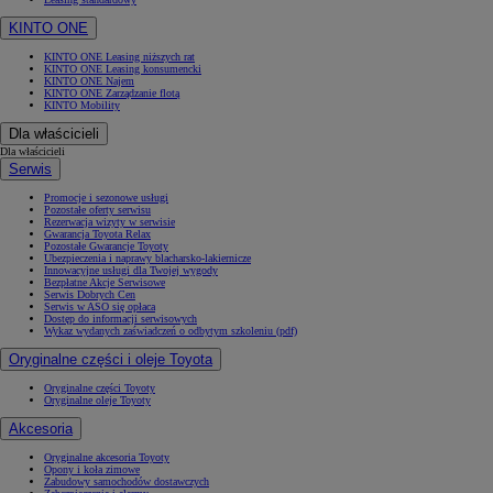
KINTO ONE
KINTO ONE Leasing niższych rat
KINTO ONE Leasing konsumencki
KINTO ONE Najem
KINTO ONE Zarządzanie flotą
KINTO Mobility
Dla właścicieli
Dla właścicieli
Serwis
Promocje i sezonowe usługi
Pozostałe oferty serwisu
Rezerwacja wizyty w serwisie
Gwarancja Toyota Relax
Pozostałe Gwarancje Toyoty
Ubezpieczenia i naprawy blacharsko-lakiernicze
Innowacyjne usługi dla Twojej wygody
Bezpłatne Akcje Serwisowe
Serwis Dobrych Cen
Serwis w ASO się opłaca
Dostęp do informacji serwisowych
Wykaz wydanych zaświadczeń o odbytym szkoleniu (pdf)
Oryginalne części i oleje Toyota
Oryginalne części Toyoty
Oryginalne oleje Toyoty
Akcesoria
Oryginalne akcesoria Toyoty
Opony i koła zimowe
Zabudowy samochodów dostawczych