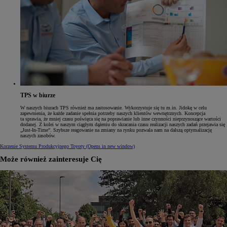
TPS w biurze
W naszych biurach TPS również ma zastosowanie. Wykorzystuje się tu m.in. Jidokę w celu
zapewnienia, że każde zadanie spełnia potrzeby naszych klientów wewnętrznych. Koncepcja
ta sprawia, że mniej czasu poświęca się na poprawianie lub inne czynności nieprzynoszące wartości
dodanej. Z kolei w naszym ciągłym dążeniu do skracania czasu realizacji naszych zadań przejawia się
„Just-In-Time”. Szybsze reagowanie na zmiany na rynku pozwala nam na dalszą optymalizację
naszych zasobów.
Korzenie Systemu Produkcyjnego Toyoty
(Opens in new window)
Może również zainteresuje Cię