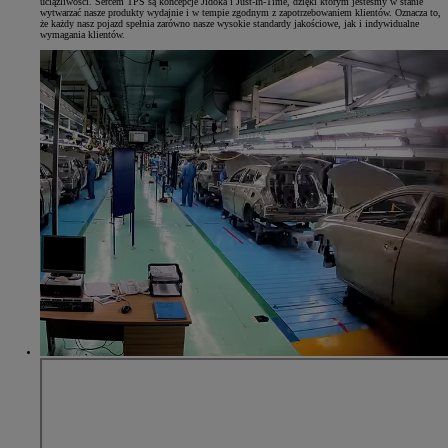
uciążliwości. Sercem TPS są koncepcje Jidoka i Just-In-Time, dzięki którym jesteśmy w stanie
wytwarzać nasze produkty wydajnie i w tempie zgodnym z zapotrzebowaniem klientów. Oznacza to,
że każdy nasz pojazd spełnia zarówno nasze wysokie standardy jakościowe, jak i indywidualne
wymagania klientów.