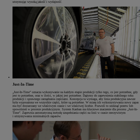
utrzymując wysoką jakość i wydajność.
Just-In-Time
„Just-In-Time” oznacza wykonywanie na każdym etapie produkcji tylko tego, co jest potrzebne, gdy
jest to potrzebne, oraz w ilości, w jakiej jest potrzebne. Dążymy do zapewnienia stabilnego toku
produkcji i sprawnego zarządzania częściami. Koncepcja ta wymaga, aby linia produkcyjna zawsze
była wyposażona we wszystkie części, które są potrzebne. W miarę ich wykorzystywania nowy zapas
ma być dostarczany we właściwym czasie i we właściwej liczbie. Pozwoli to uniknąć przerw lub
spowolnień w procesie produkcyjnym. System Kanban ma kluczowe znaczenie dla procesu „Just-In-
Time”. Zapewnia automatyczną metodę uzupełniania części na linii w czasie rzeczywistym
i utrzymywania minimalnych zapasów.