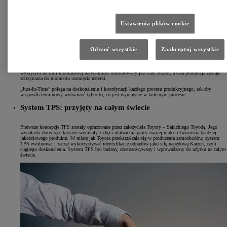
Ustawienia plików cookie
Dwie kluczowe koncepcje
Jidoka to japoński termin, który można przetłumaczyć jako „automatyzacja z ludzką twarzą” lub
Odrzuć wszystkie
Zaakceptuj wszystkie
„inteligentna automatyzacja”. Nazwano tak też metodę szybkiej identyfikacji i naprawy wszelkich
problemów, które mogą prowadzić do pojawienia się wadliwych produktów. Nasi pracownicy
w dowolnym momencie mogą wykorzystać „andon” i zatrzymać linię produkcyjną, aby uniknąć
generowania problemów, które inni mogliby napotkać w przyszłości. O usterce lub problemie
wykrytym na linii montażowej natychmiast informowany jest cały zespół, a cała produkcja zostaje
zatrzymana do momentu usunięcia usterki.
„Just-In-Time” polega na doskonaleniu i koordynacji każdego procesu produkcyjnego, tak aby
w sposób terminowy wytwarzać tylko to, co jest wymagane w kolejnym procesie.
System TPS: przyjęty na całym świecie
Pierwsze koncepcje TPS zostały opracowane przez założyciela Toyoty – Sakichiego Toyodę. Jego
wynalazki dotyczące krosien wynikały z chęci ułatwienia pracy swojej matce i tworzenia bardziej
jakościowego produktu. W miarę jak Toyota przekształcała się w producenta samochodów, system
TPS ewoluował i zaczął wykorzystywać identyfikację odpadów jako siłę napędową Kaizen, czyli
ciągłego doskonalenia. System TPS był badany, dostosowywany i wprowadzany do użytku na całym
świecie.