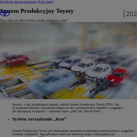
Przejdź do głównej zawartości
(Press Enter)
System Produkcyjny Toyoty
Nasz znany na całym świecie system zarządzania „lean”
Sposób, w jaki produkujemy pojazdy, określa System Produkcyjny Toyoty (TPS). Jest
to oryginalna filozofia wytwarzania mająca na celu wyeliminowanie odpadów i osiągnięcie
jak największej wydajności – nazywana często „lean” lub „Just-In-Time”.
System zarządzania „lean”
System Produkcyjny Toyoty jest doskonałym sposobem na eliminację marnotrawstwa i osiągnięcie
wysokiej wydajności. Jego głównym celem jest ułatwienie pracy i zmniejszenie jej