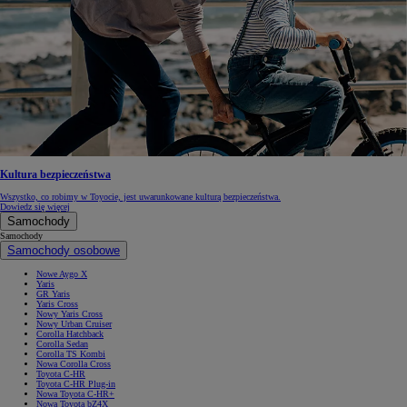
Kultura bezpieczeństwa
Wszystko, co robimy w Toyocie, jest uwarunkowane kulturą bezpieczeństwa.
Dowiedz się więcej
Samochody
Samochody
Samochody osobowe
Nowe Aygo X
Yaris
GR Yaris
Yaris Cross
Nowy Yaris Cross
Nowy Urban Cruiser
Corolla Hatchback
Corolla Sedan
Corolla TS Kombi
Nowa Corolla Cross
Toyota C-HR
Toyota C-HR Plug-in
Nowa Toyota C-HR+
Nowa Toyota bZ4X