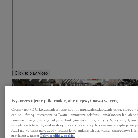
Click to play video
Wykorzystujemy pliki cookie, aby ulepszyć naszą witrynę
Chcemy ułatwić Ci korzystanie z naszej strony i usprawnić świadczenie usług, dlatego w
cookie, które są umieszczane na Twoim komputerze, telefonie komórkowym lub tableci
zrozumieć Twoje potrzeby i ulepszać funkcjonalność naszej witryny. Są wykorzystywane 
narzędzi osób trzecich, a także służą do celów reklamowych. Zalecamy akceptację wszys
Jeżeli nie wyrażasz na to zgody, możesz łatwo zmienić ich ustawienia. Szczegółowe info
znajdziesz w naszej
Polityce plików cookie.