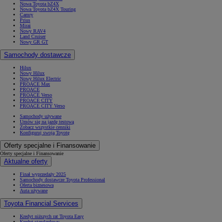
Nowa Toyota bZ4X
Nowa Toyota bZ4X Touring
Camry
Prius
Mirai
Nowy RAV4
Land Cruiser
Nowy GR GT
Samochody dostawcze
Hilux
Nowy Hilux
Nowy Hilux Electric
PROACE Max
PROACE
PROACE Verso
PROACE CITY
PROACE CITY Verso
Samochody używane
Umów się na jazdę testową
Zobacz wszystkie cenniki
Konfiguruj swoją Toyotę
Oferty specjalne i Finansowanie
Oferty specjalne i Finansowanie
Aktualne oferty
Finał wyprzedaży 2025
Samochody dostawcze Toyota Professional
Oferta biznesowa
Auta używane
Toyota Financial Services
Kredyt niższych rat Toyota Easy
Kredyt standardowy