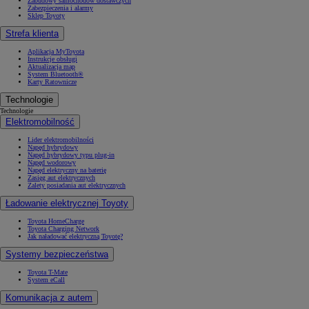
Zabudowy samochodów dostawczych
Zabezpieczenia i alarmy
Sklep Toyoty
Strefa klienta
Aplikacja MyToyota
Instrukcje obsługi
Aktualizacja map
System Bluetooth®
Karty Ratownicze
Technologie
Technologie
Elektromobilność
Lider elektromobilności
Napęd hybrydowy
Napęd hybrydowy typu plug-in
Napęd wodorowy
Napęd elektryczny na baterię
Zasięg aut elektrycznych
Zalety posiadania aut elektrycznych
Ładowanie elektrycznej Toyoty
Toyota HomeCharge
Toyota Charging Network
Jak naładować elektryczną Toyotę?
Systemy bezpieczeństwa
Toyota T-Mate
System eCall
Komunikacja z autem