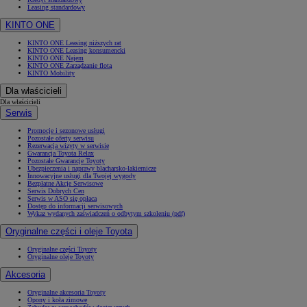
Leasing standardowy
KINTO ONE
KINTO ONE Leasing niższych rat
KINTO ONE Leasing konsumencki
KINTO ONE Najem
KINTO ONE Zarządzanie flotą
KINTO Mobility
Dla właścicieli
Dla właścicieli
Serwis
Promocje i sezonowe usługi
Pozostałe oferty serwisu
Rezerwacja wizyty w serwisie
Gwarancja Toyota Relax
Pozostałe Gwarancje Toyoty
Ubezpieczenia i naprawy blacharsko-lakiernicze
Innowacyjne usługi dla Twojej wygody
Bezpłatne Akcje Serwisowe
Serwis Dobrych Cen
Serwis w ASO się opłaca
Dostęp do informacji serwisowych
Wykaz wydanych zaświadczeń o odbytym szkoleniu (pdf)
Oryginalne części i oleje Toyota
Oryginalne części Toyoty
Oryginalne oleje Toyoty
Akcesoria
Oryginalne akcesoria Toyoty
Opony i koła zimowe