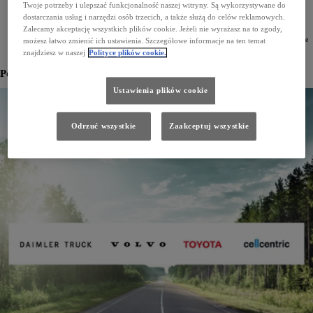
Twoje potrzeby i ulepszać funkcjonalność naszej witryny. Są wykorzystywane do
Centrum techniczne Toyoty
dostarczania usług i narzędzi osób trzecich, a także służą do celów reklamowych.
Zalecamy akceptację wszystkich plików cookie. Jeżeli nie wyrażasz na to zgody,
Centrum techniczne Toyoty w Brukseli jest miejscem działań badawczo-rozwojowych, zakupów
i inżynierii produkcji TME, a także europejskim centrum projektowym. Odpowiada za wzmacnianie
możesz łatwo zmienić ich ustawienia. Szczegółowe informacje na ten temat
roli procesów badawczo-rozwojowych Toyoty w Europie. W 2011 roku do użytku w celach
znajdziesz w naszej
Polityce plików cookie.
badawczych, został otwarty najnowocześniejszy tor - Zaventem Proving Ground.
Powiązane wiadomości
Ustawienia plików cookie
Odrzuć wszystkie
Zaakceptuj wszystkie