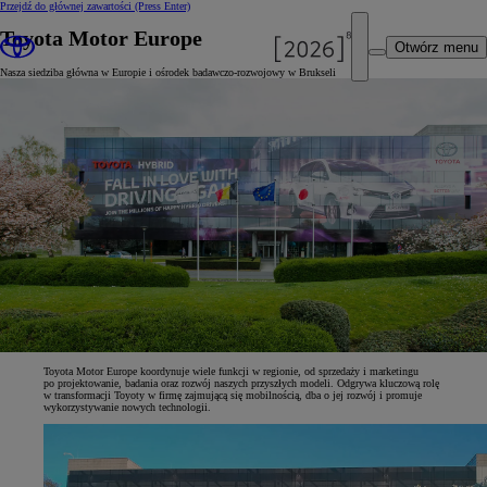
Przejdź do głównej zawartości
(Press Enter)
Toyota Motor Europe
Otwórz menu
Nasza siedziba główna w Europie i ośrodek badawczo-rozwojowy w Brukseli
Toyota Motor Europe koordynuje wiele funkcji w regionie, od sprzedaży i marketingu
po projektowanie, badania oraz rozwój naszych przyszłych modeli. Odgrywa kluczową rolę
w transformacji Toyoty w firmę zajmującą się mobilnością, dba o jej rozwój i promuje
wykorzystywanie nowych technologii.