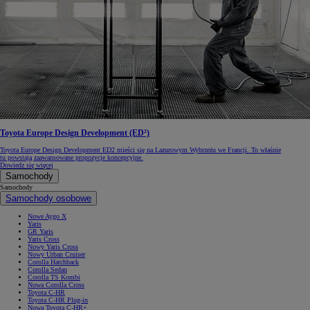
Toyota Europe Design Development (ED²)
Toyota Europe Design Development ED2 mieści się na Lazurowym Wybrzeżu we Francji. To właśnie
tu powstają zaawansowane propozycje koncepcyjne.
Dowiedz się więcej
Samochody
Samochody
Samochody osobowe
Nowe Aygo X
Yaris
GR Yaris
Yaris Cross
Nowy Yaris Cross
Nowy Urban Cruiser
Corolla Hatchback
Corolla Sedan
Corolla TS Kombi
Nowa Corolla Cross
Toyota C-HR
Toyota C-HR Plug-in
Nowa Toyota C-HR+