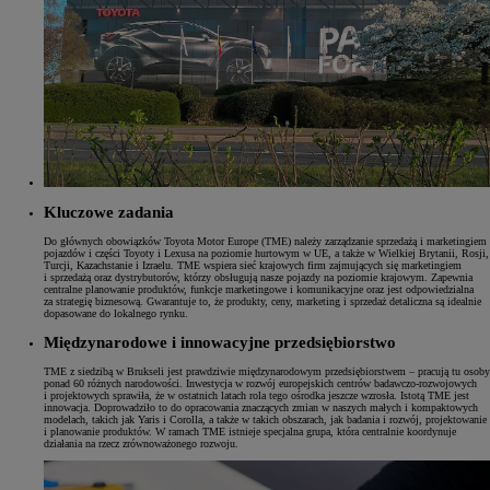
Kluczowe zadania
Do głównych obowiązków Toyota Motor Europe (TME) należy zarządzanie sprzedażą i marketingiem
pojazdów i części Toyoty i Lexusa na poziomie hurtowym w UE, a także w Wielkiej Brytanii, Rosji,
Turcji, Kazachstanie i Izraelu. TME wspiera sieć krajowych firm zajmujących się marketingiem
i sprzedażą oraz dystrybutorów, którzy obsługują nasze pojazdy na poziomie krajowym. Zapewnia
centralne planowanie produktów, funkcje marketingowe i komunikacyjne oraz jest odpowiedzialna
za strategię biznesową. Gwarantuje to, że produkty, ceny, marketing i sprzedaż detaliczna są idealnie
dopasowane do lokalnego rynku.
Międzynarodowe i innowacyjne przedsiębiorstwo
TME z siedzibą w Brukseli jest prawdziwie międzynarodowym przedsiębiorstwem – pracują tu osoby
ponad 60 różnych narodowości. Inwestycja w rozwój europejskich centrów badawczo-rozwojowych
i projektowych sprawiła, że w ostatnich latach rola tego ośrodka jeszcze wzrosła. Istotą TME jest
innowacja. Doprowadziło to do opracowania znaczących zmian w naszych małych i kompaktowych
modelach, takich jak Yaris i Corolla, a także w takich obszarach, jak badania i rozwój, projektowanie
i planowanie produktów. W ramach TME istnieje specjalna grupa, która centralnie koordynuje
działania na rzecz zrównoważonego rozwoju.