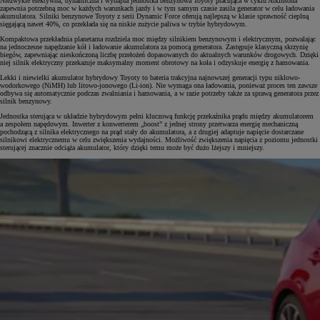
Niezwykle efektywna, dynamiczna i wydajna jednostka benzynowa Toyoty pracująca w cyklu Atkinsona
zapewnia potrzebną moc w każdych warunkach jazdy i w tym samym czasie zasila generator w celu ładowania
akumulatora. Silniki benzynowe Toyoty z serii Dynamic Force oferują najlepszą w klasie sprawność cieplną
sięgającą nawet 40%, co przekłada się na niskie zużycie paliwa w trybie hybrydowym.
Kompaktowa przekładnia planetarna rozdziela moc między silnikiem benzynowym i elektrycznym, pozwalając
na jednoczesne napędzanie kół i ładowanie akumulatora za pomocą generatora. Zastępuje klasyczną skrzynię
biegów, zapewniając nieskończoną liczbę przełożeń dopasowanych do aktualnych warunków drogowych. Dzięki
niej silnik elektryczny przekazuje maksymalny moment obrotowy na koła i odzyskuje energię z hamowania.
Lekki i niewielki akumulator hybrydowy Toyoty to bateria trakcyjna najnowszej generacji typu niklowo-
wodorkowego (NiMH) lub litowo-jonowego (Li-ion). Nie wymaga ona ładowania, ponieważ proces ten zawsze
odbywa się automatycznie podczas zwalniania i hamowania, a w razie potrzeby także za sprawą generatora przez
silnik benzynowy.
Jednostka sterująca w układzie hybrydowym pełni kluczową funkcję przekaźnika prądu między akumulatorem
a zespołem napędowym. Inwerter z konwerterem „boost” z jednej strony przetwarza energię mechaniczną
pochodzącą z silnika elektrycznego na prąd stały do akumulatora, a z drugiej adaptuje napięcie dostarczane
silnikowi elektrycznemu w celu zwiększenia wydajności. Możliwość zwiększenia napięcia z poziomu jednostki
sterującej znacznie odciąża akumulator, który dzięki temu może być dużo lżejszy i mniejszy.