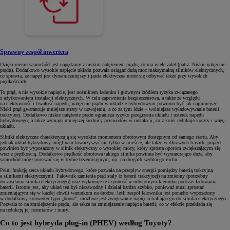
Sprawny zespół inwertera
Dzięki niemu samochód jest napędzany z niskim natężeniem prądu, co ma wiele zalet (patrz: Niskie natężenie
prądu). Dodatkowo wysokie napięcie układu pozwala osiągać dużą moc maksymalną silników elektrycznych,
co sprawia, że napęd jest dynamiczniejszy i jazda elektryczna może się odbywać także przy wysokich
prędkościach.
To prąd, a nie wysokie napięcie, jest nośnikiem ładunku i głównym źródłem ryzyka związanego
z użytkowaniem instalacji elektrycznych. W celu zapewnienia bezpieczeństwa, a także ze względu
na efektywność i trwałość napędu, natężenie prądu w układzie hybrydowym powinno być jak najmniejsze.
Niski prąd gwarantuje mniejsze straty w uzwojeniu, a co za tym idzie – wolniejsze wyładowywanie baterii
trakcyjnej. Dodatkowo niskie natężenie prądu ogranicza ryzyko przegrzania układu i usterek napędu
hybrydowego, a także wymaga mniejszej średnicy przewodów w instalacji, co z kolei redukuje koszty i wagę
układu.
Silniki elektryczne charakteryzują się wysokim momentem obrotowym dostępnym od samego startu. Aby
jednak układ hybrydowy mógł nam towarzyszyć nie tylko w mieście, ale także w dłuższych trasach, pojazd
powinien być wyposażony w silnik elektryczny o wysokiej mocy, który sprosta oporom zwiększającym się
wraz z prędkością. Dodatkowo prędkość obrotowa takiego silnika powinna być wystarczająco duża, aby
samochód mógł poruszać się w trybie bezemisyjnym, np. na drogach szybkiego ruchu.
Pełni funkcję serca układu hybrydowego, które pozwala na przepływ energii pomiędzy baterią trakcyjną
a silnikami elektrycznymi. Falownik zamienia prąd stały (z baterii trakcyjnej) na zmienny (potrzebny
do zasilania silnika elektrycznego) oraz wykonuje tę czynność w odwrotnym kierunku podczas ładowania
baterii. Istotne jest, aby układ ten był niezawodny i działał bardzo szybko, ponieważ musi sprostać
zmieniającym się w każdej chwili warunkom na drodze. Jeśli zespół falownika jest ponadto wyposażony
w dodatkowy konwerter typu „boost”, możliwe jest zwiększanie napięcia trafiającego do silnika elektrycznego.
Pozwala to na zmniejszenie prądu, ale także na zmniejszenie napięcia baterii, co w efekcie przekłada się
na redukcję jej rozmiarów i masy.
Co to jest hybryda plug-in (PHEV) według Toyoty?