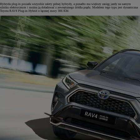
Hybryda plug-in posiada wszystkie zalety pełnej hybrydy, a ponadto ma większy zasięg jazdy na samym
silniku elektrycznym i można ją doładować z zewnętrznego źródła prądu. Modelem tego typu jest dynamiczna
Toyota RAV4 Plug-in Hybrid o łącznej mocy 306 KM.