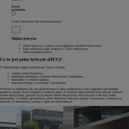
Koszty
posiadania
Koszty zbliżone do auta konwencjonalnego
Miękka hybryda
Silnik spalinowy z małym wspomagającym silnikiem elektrycznym
Brak możliwości jazdy wyłącznie w trybie elektrycznym
Mała oszczędność paliwa
Co to jest pełna hybryda (HEV)?
W skład pełnego napędu hybrydowego Toyoty wchodzą:
wydajny silnik benzynowy,
przekładnia planetarna z silnikiem elektrycznym i generatorem,
akumulator o wysokim napięciu,
jednostka sterująca z inwerterem i konwerterem.
Wszystkie te urządzenia cały czas automatycznie ze sobą współpracują w celu osiągnięcia optymalnego
przepływu energii dla jak najlepszej wydajności jazdy. W rezultacie pełna hybryda może używać wyłącznie
silnika elektrycznego, poruszać się na samym silniku benzynowym albo korzystać z obu tych źródeł
jednocześnie. Co jednak najważniejsze, silnik elektryczny odzyskuje energię z hamowania i przekazuje jej
nadwyżki do akumulatora, którego w ogóle nie trzeba ładować.