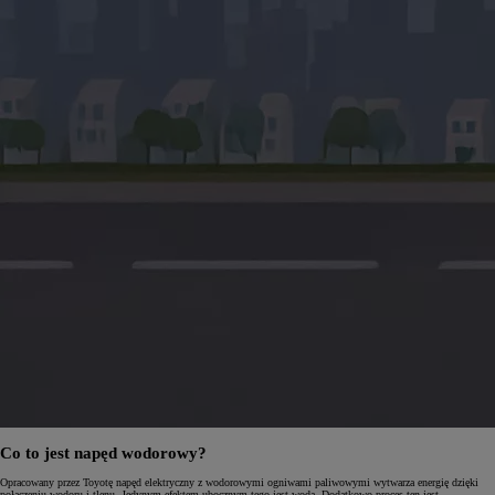
Co to jest napęd wodorowy?
Opracowany przez Toyotę napęd elektryczny z wodorowymi ogniwami paliwowymi wytwarza energię dzięki
połączeniu wodoru i tlenu. Jedynym efektem ubocznym tego jest woda. Dodatkowo proces ten jest