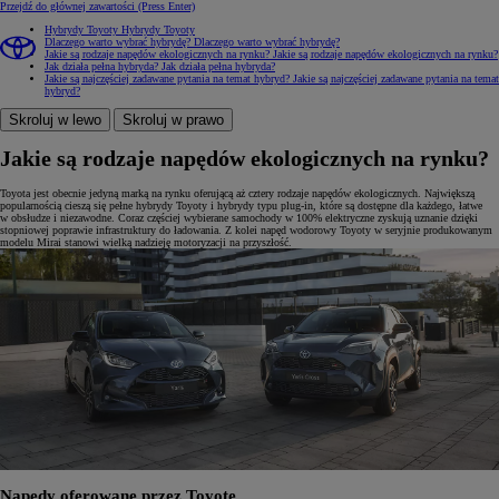
Przejdź do głównej zawartości
(Press Enter)
Hybrydy Toyoty
Hybrydy Toyoty
Dlaczego warto wybrać hybrydę?
Dlaczego warto wybrać hybrydę?
Jakie są rodzaje napędów ekologicznych na rynku?
Jakie są rodzaje napędów ekologicznych na rynku?
Jak działa pełna hybryda?
Jak działa pełna hybryda?
Jakie są najczęściej zadawane pytania na temat hybryd?
Jakie są najczęściej zadawane pytania na temat
hybryd?
Skroluj w lewo
Skroluj w prawo
Jakie są rodzaje napędów ekologicznych na rynku?
Toyota jest obecnie jedyną marką na rynku oferującą aż cztery rodzaje napędów ekologicznych. Największą
popularnością cieszą się pełne hybrydy Toyoty i hybrydy typu plug-in, które są dostępne dla każdego, łatwe
w obsłudze i niezawodne. Coraz częściej wybierane samochody w 100% elektryczne zyskują uznanie dzięki
stopniowej poprawie infrastruktury do ładowania. Z kolei napęd wodorowy Toyoty w seryjnie produkowanym
modelu Mirai stanowi wielką nadzieję motoryzacji na przyszłość.
Napędy oferowane przez Toyotę