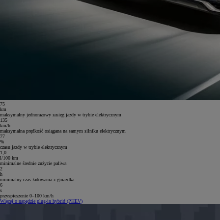
75
km
maksymalny jednorazowy zasięg jazdy w trybie elektrycznym
135
km/h
maksymalna prędkość osiągana na samym silniku elektrycznym
77
%
czasu jazdy w trybie elektrycznym
1,0
l/100 km
minimalne średnie zużycie paliwa
2
h
minimalny czas ładowania z gniazdka
6
s
przyspieszenie 0–100 km/h
Więcej o napędzie plug-in hybrid (PHEV)